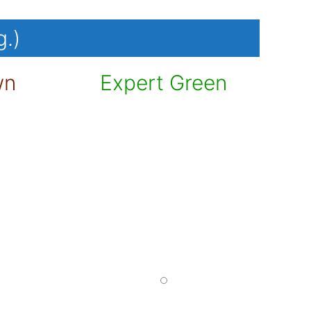
g.)
wn
Expert Green