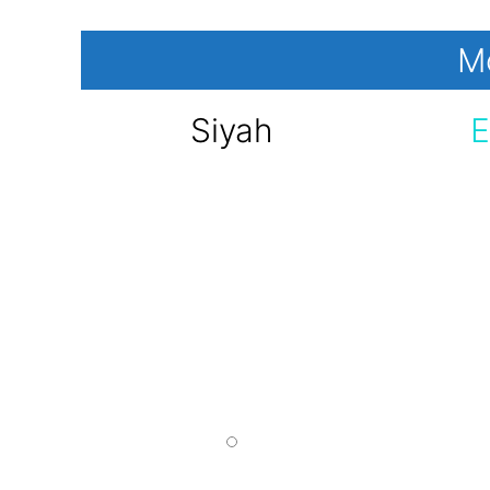
Mo
Siyah
E