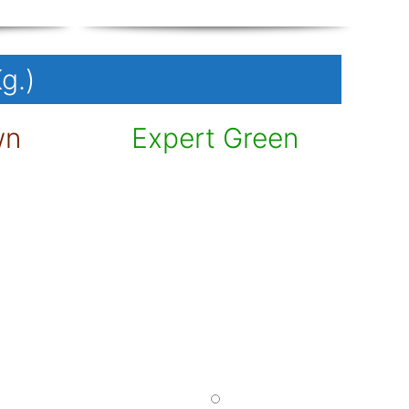
g.)
wn
Expert Green