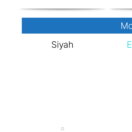
Mo
Siyah
E