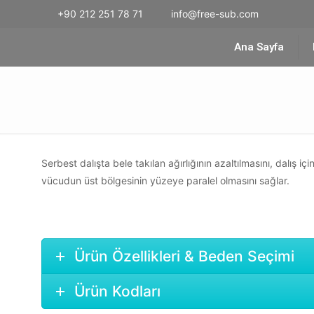
+90 212 251 78 71
info@free-sub.com
Ana Sayfa
Serbest dalışta bele takılan ağırlığının azaltılmasını, dalış 
vücudun üst bölgesinin yüzeye paralel olmasını sağlar.
Ürün Özellikleri & Beden Seçimi
Ürün Kodları