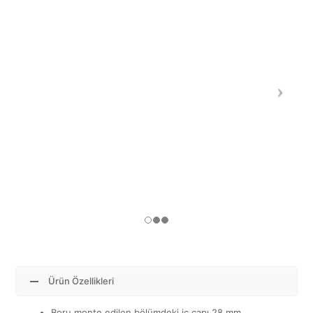
Ürün Özellikleri
Boru monte edilen bölümdeki iç çapı 28 mm