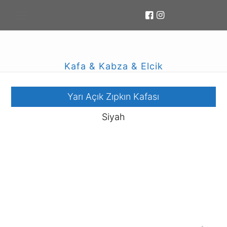
Kafa & Kabza & Elcik
Yarı Açık Zıpkın Kafası
Siyah