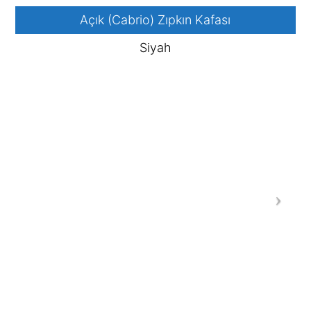
Açık (Cabrio) Zıpkın Kafası
Siyah