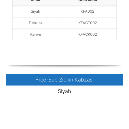
Siyah
KFA002
Turkuaz
KFACT002
Kahve
KFACK002
Free-Sub Zıpkın Kabzası
Siyah