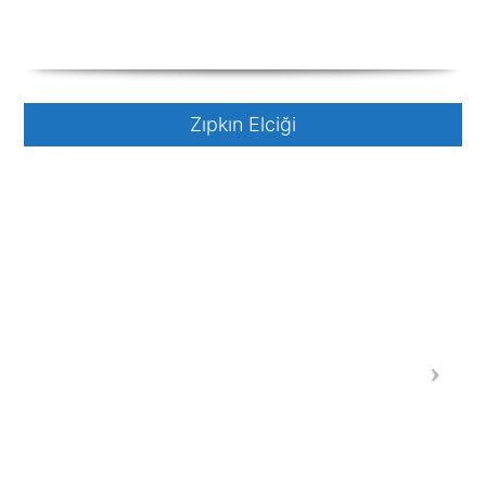
Zıpkın Elciği