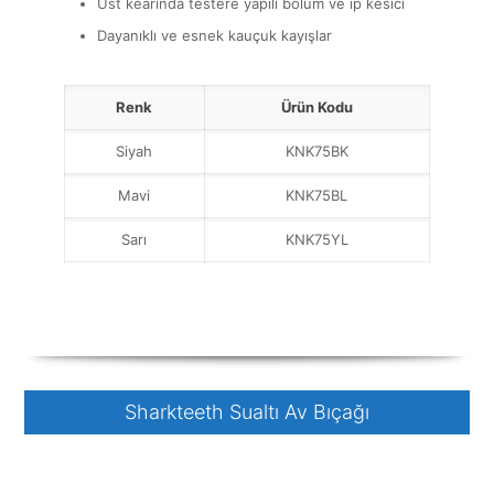
Üst kearında testere yapılı bölüm ve ip kesici
Dayanıklı ve esnek kauçuk kayışlar
Renk
Ürün Kodu
Siyah
KNK75BK
Mavi
KNK75BL
Sarı
KNK75YL
Sharkteeth Sualtı Av Bıçağı