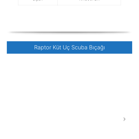
Raptor Küt Uç Scuba Bıçağı