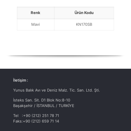
Renk
Ürün Kodu
Mavi
KN170SB
İletişim :
Yunus Balık Avı ve Deniz Malz. Tic. San. Ltd. Şti.
İsteks San. Sit. D1 Blok No:8-10
Başakşehir / İSTANBUL / TURKİYE
Tel :+90 (212) 251 78 71
Faks:+90 (212) 659 71 14