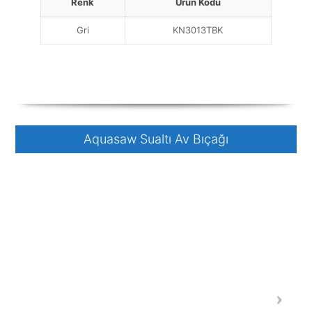
Renk
Ürün Kodu
Gri
KN3013TBK
Aquasaw Sualtı Av Bıçağı