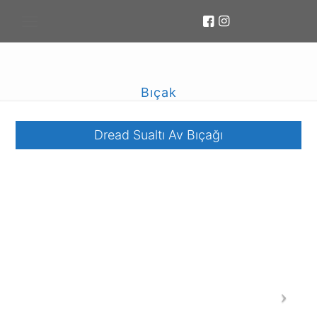
Bıçak
Dread Sualtı Av Bıçağı